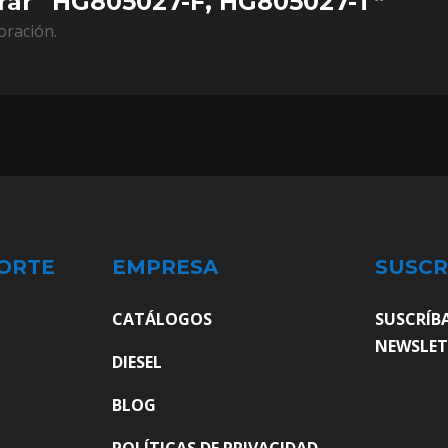
orar “HG805027-F, HG805027-T”
oración.
ORTE
EMPRESA
SUSCR
CATÁLOGOS
SUSCRÍB
NEWSLET
DIESEL
BLOG
POLÍTICAS DE PRIVACIDAD