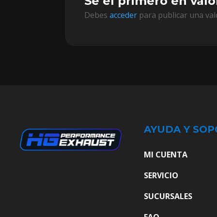
Sé el primero en val
Debes
acceder
para publicar una val
AYUDA Y SOP
MI CUENTA
SERVICIO
SUCURSALES
FAQ