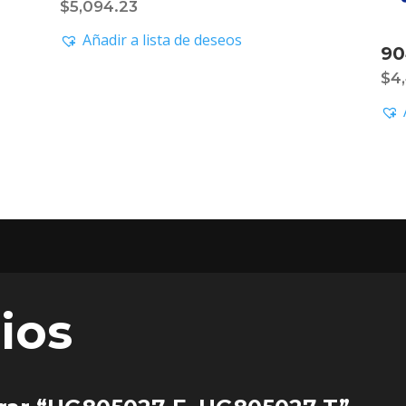
$
5,094.23
Añadir a lista de deseos
90
$
4
ios