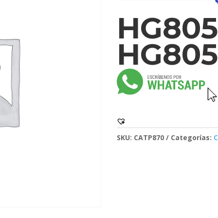
HG805
HG805
SKU:
CATP870
Categorías:
C