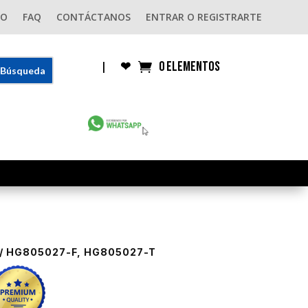
GO
FAQ
CONTÁCTANOS
ENTRAR O REGISTRARTE
0 elementos
|
❤︎
/ HG805027-F, HG805027-T