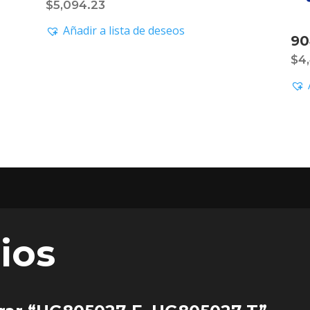
$
5,094.23
Añadir a lista de deseos
90
$
4
ios