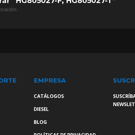
orar “HG805027-F, HG805027-T”
oración.
ORTE
EMPRESA
SUSCR
CATÁLOGOS
SUSCRÍB
NEWSLET
DIESEL
BLOG
POLÍTICAS DE PRIVACIDAD