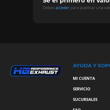
Sé el primero en val
Debes
acceder
para publicar una val
AYUDA Y SOP
MI CUENTA
SERVICIO
SUCURSALES
FAQ