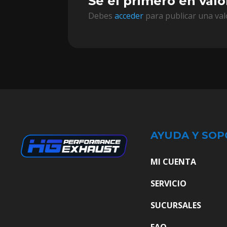
Sé el primero en val
Debes
acceder
para publicar una val
AYUDA Y SOP
MI CUENTA
SERVICIO
SUCURSALES
FAQ