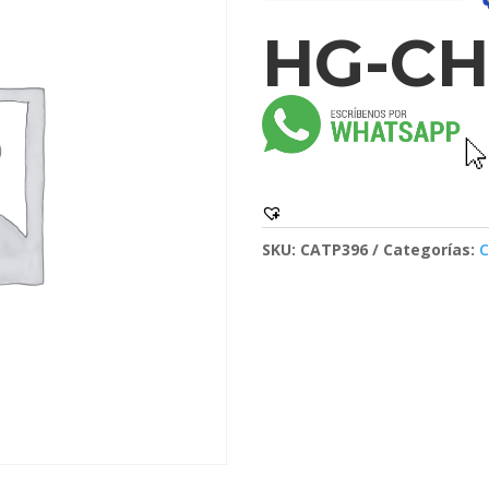
HG-CH
SKU:
CATP396
Categorías:
C