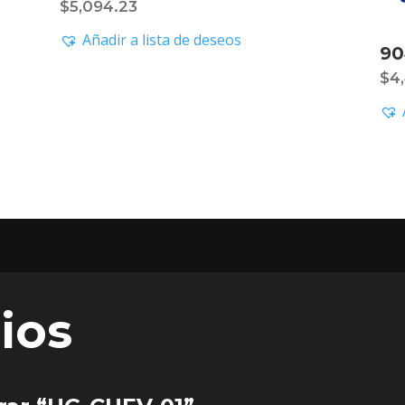
$
5,094.23
Añadir a lista de deseos
90
$
4
ios