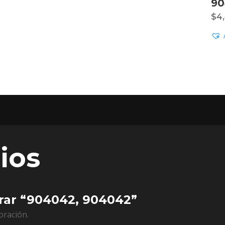
90
$
4
ios
orar “904042, 904042”
oración.