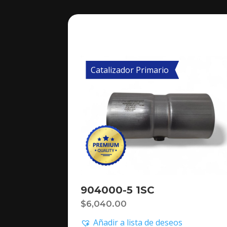
Catalizador Primario
904000-5 1SC
$
6,040.00
Añadir a lista de deseos