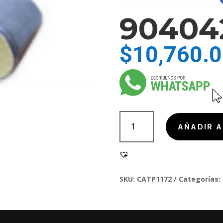
90404
$
10,760.
904042,
904042
AÑADIR A
cantidad
SKU:
CATP1172
Categorías: