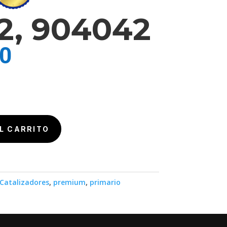
2, 904042
00
L CARRITO
Catalizadores
,
premium
,
primario