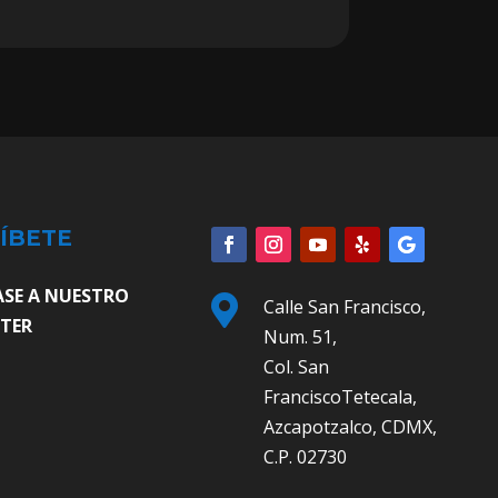
ÍBETE
ASE A NUESTRO

Calle San Francisco,
TER
Num. 51,
Col. San
FranciscoTetecala,
Azcapotzalco, CDMX,
C.P. 02730