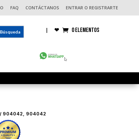
GO
FAQ
CONTÁCTANOS
ENTRAR O REGISTRARTE
0 elementos
|
❤︎
/ 904042, 904042