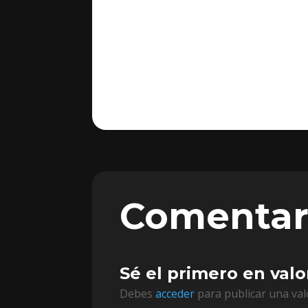
Comentar
Sé el primero en val
Debes
acceder
para publicar una val