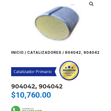
INICIO
/
CATALIZADORES
/ 904042, 904042
Catalizador Primario
904042, 904042
$
10,760.00