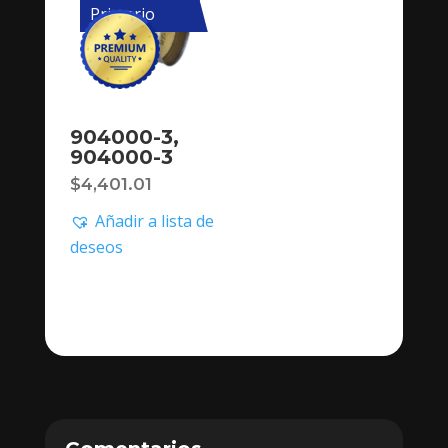
Primario
904000-3,
904000-3
$
4,401.01
Añadir a lista de
deseos