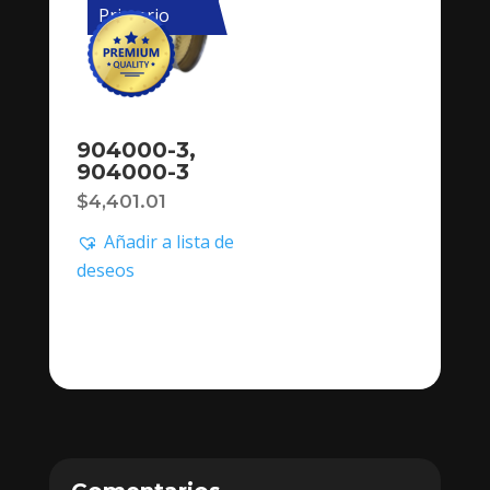
Primario
904000-3,
904000-3
$
4,401.01
Añadir a lista de
deseos