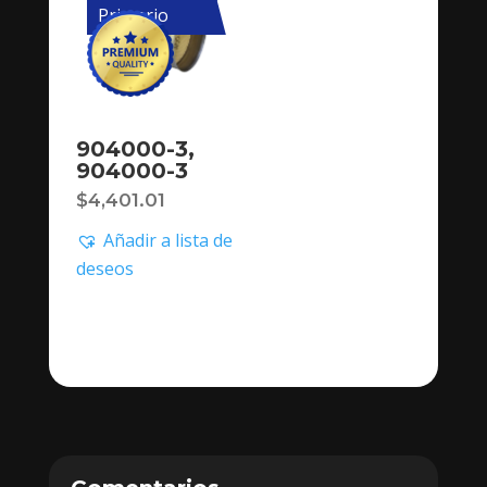
Primario
904000-3,
904000-3
$
4,401.01
Añadir a lista de
deseos