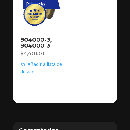
Primario
904000-3,
904000-3
$
4,401.01
Añadir a lista de
deseos