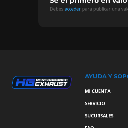
Sé el primero en val
Debes
acceder
para publicar una val
AYUDA Y SOP
MI CUENTA
SERVICIO
SUCURSALES
FAQ