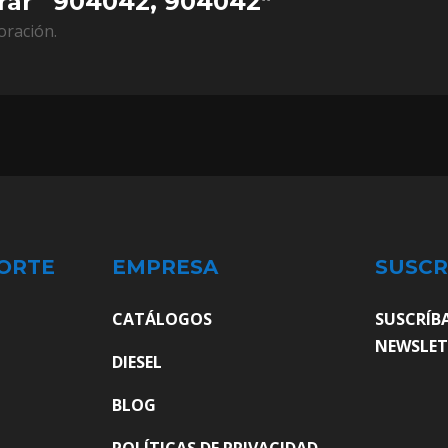
orar “904042, 904042”
oración.
ORTE
EMPRESA
SUSCR
CATÁLOGOS
SUSCRÍB
NEWSLET
DIESEL
BLOG
POLÍTICAS DE PRIVACIDAD