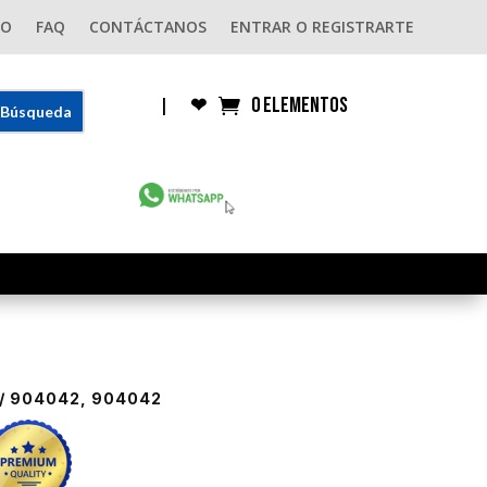
GO
FAQ
CONTÁCTANOS
ENTRAR O REGISTRARTE
0 elementos
|
❤︎
/ 904042, 904042