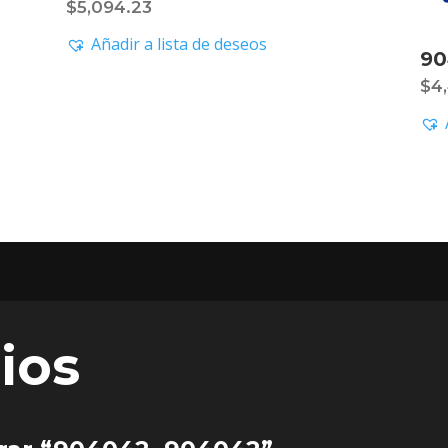
$
5,094.23
Añadir a lista de deseos
90
$
4
ios