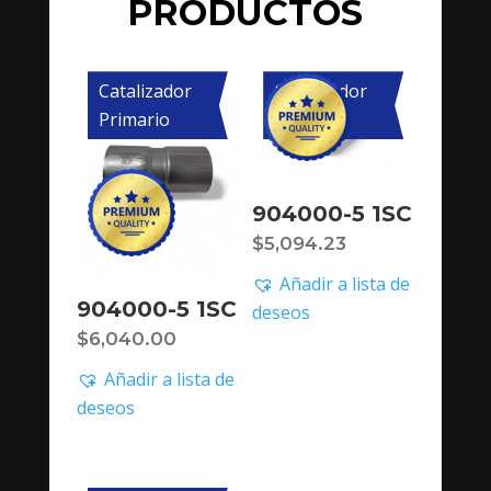
PRODUCTOS
Catalizador
Catalizador
Primario
Primario
904000-5 1SC
$
5,094.23
Añadir a lista de
904000-5 1SC
deseos
$
6,040.00
Añadir a lista de
deseos