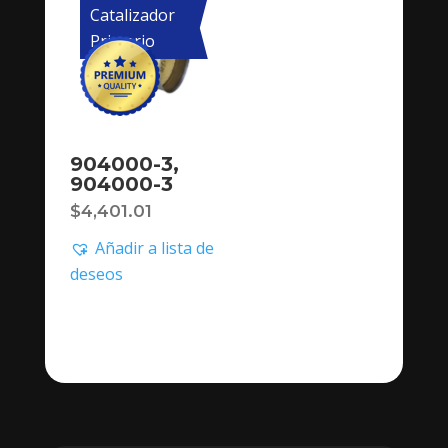
Catalizador
Primario
904000-3,
904000-3
$
4,401.01
Añadir a lista de
deseos