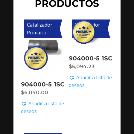
PRODUCTOS
Catalizador
Catalizador
Primario
Primario
904000-5 1SC
$
5,094.23
Añadir a lista de
904000-5 1SC
deseos
$
6,040.00
Añadir a lista de
deseos