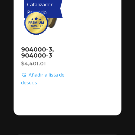
Catalizador
Primario
904000-3,
904000-3
$
4,401.01
Añadir a lista de
deseos