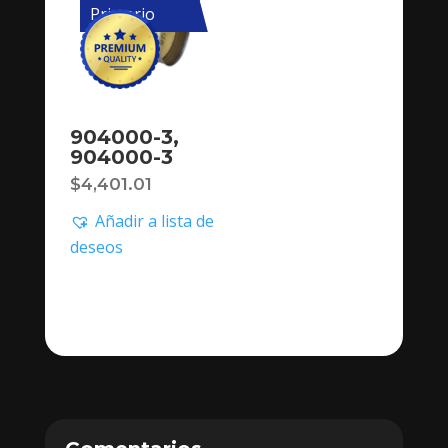
Primario
904000-3,
904000-3
$
4,401.01
Añadir a lista de
deseos