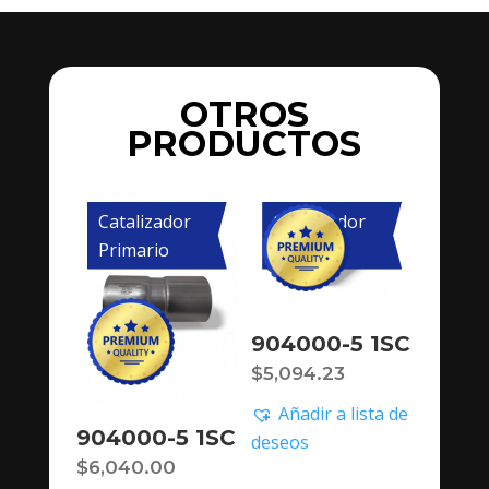
OTROS
PRODUCTOS
Catalizador
Catalizador
Primario
Primario
904000-5 1SC
$
5,094.23
Añadir a lista de
904000-5 1SC
deseos
$
6,040.00