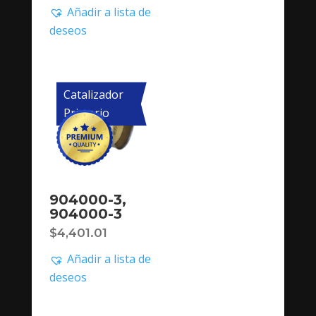
Añadir a lista de
deseos
Catalizador
Primario
904000-3,
904000-3
$
4,401.01
Añadir a lista de
deseos