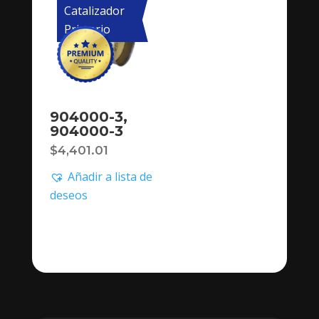
Catalizador
Primario
904000-3,
904000-3
$
4,401.01
Añadir a lista de
deseos