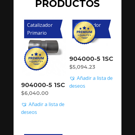
PRODUCTOS
Catalizador
Catalizador
Primario
Primario
904000-5 1SC
$
5,094.23
Añadir a lista de
904000-5 1SC
deseos
$
6,040.00
Añadir a lista de
deseos