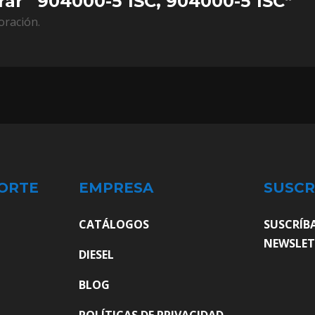
orar “904000-5 1SC, 904000-5 1SC”
oración.
ORTE
EMPRESA
SUSCR
CATÁLOGOS
SUSCRÍB
NEWSLET
DIESEL
BLOG
POLÍTICAS DE PRIVACIDAD