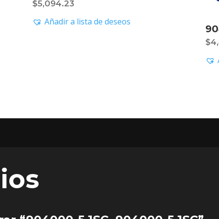
$
5,094.23
Añadir a lista de deseos
90
$
4
ios