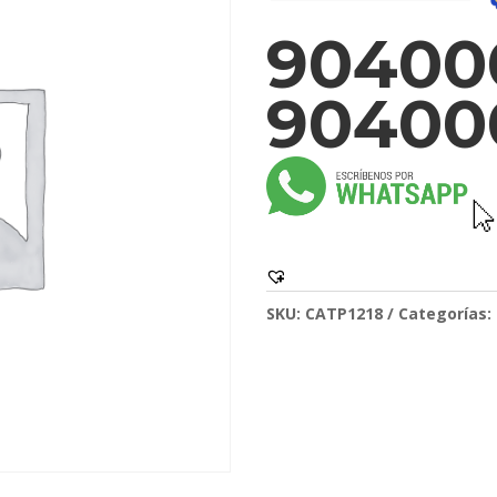
904000
90400
SKU:
CATP1218
Categorías: