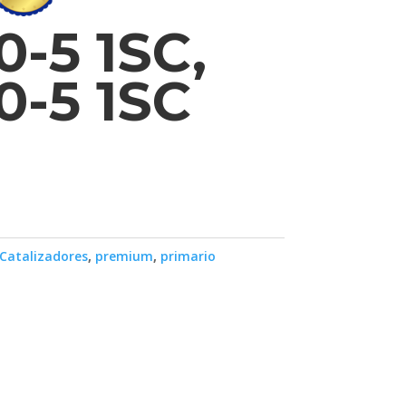
-5 1SC,
0-5 1SC
Catalizadores
,
premium
,
primario