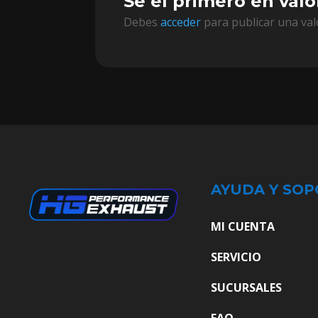
Sé el primero en val
Debes
acceder
para publicar una val
AYUDA Y SOP
MI CUENTA
SERVICIO
SUCURSALES
FAQ