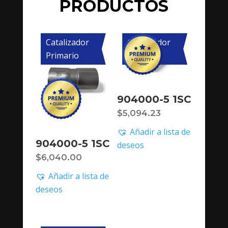
PRODUCTOS
Catalizador
Catalizador
Primario
Primario
904000-5 1SC
$
5,094.23
Añadir a lista de
904000-5 1SC
deseos
$
6,040.00
Añadir a lista de
deseos