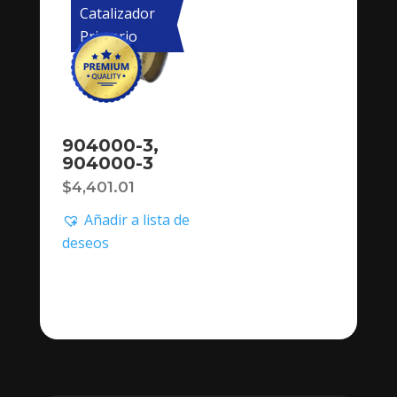
Catalizador
Primario
904000-3,
904000-3
$
4,401.01
Añadir a lista de
deseos