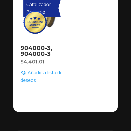
Catalizador
Primario
904000-3,
904000-3
$
4,401.01
Añadir a lista de
deseos