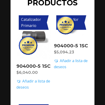
PRODUCTOS
Catalizador
Catalizador
Primario
Primario
904000-5 1SC
$
5,094.23
Añadir a lista de
904000-5 1SC
deseos
$
6,040.00
Añadir a lista de
deseos