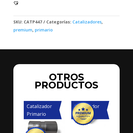
90400-
5
1SC
SKU:
CATP447
Categorías:
Catalizadores
,
cantidad
premium
,
primario
OTROS
PRODUCTOS
Catalizador
Catalizador
Primario
Primario