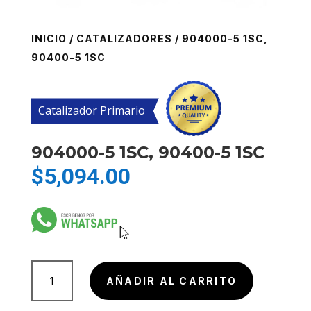
INICIO
/
CATALIZADORES
/ 904000-5 1SC,
90400-5 1SC
Catalizador Primario
904000-5 1SC, 90400-5 1SC
$
5,094.00
904000-
AÑADIR AL CARRITO
5
1SC,