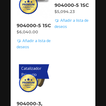
904000-5 1SC
$
5,094.23
Añadir a lista de
904000-5 1SC
deseos
$
6,040.00
Añadir a lista de
deseos
Catalizador
Primario
904000-3,