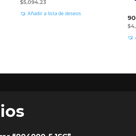
$
5,094.23
Añadir a lista de deseos
90
$
4
ios