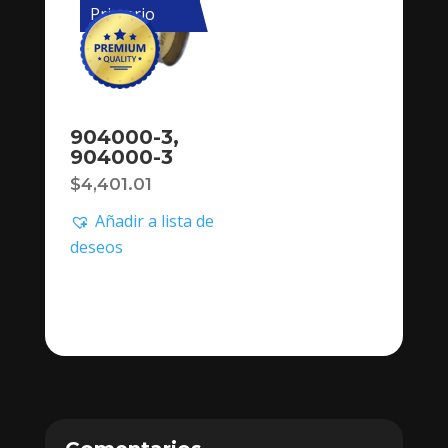
Primario
904000-3,
904000-3
$
4,401.01
Añadir a lista de
deseos