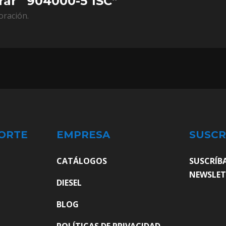
rar “904000-5 1SC”
oración.
ORTE
EMPRESA
SUSCR
CATÁLOGOS
SUSCRÍB
NEWSLET
DIESEL
BLOG
POLÍTICAS DE PRIVACIDAD