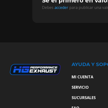
Sé el primero en valo
Debes
acceder
para publicar una val
AYUDA Y SOP
MI CUENTA
SERVICIO
SUCURSALES
FAQ