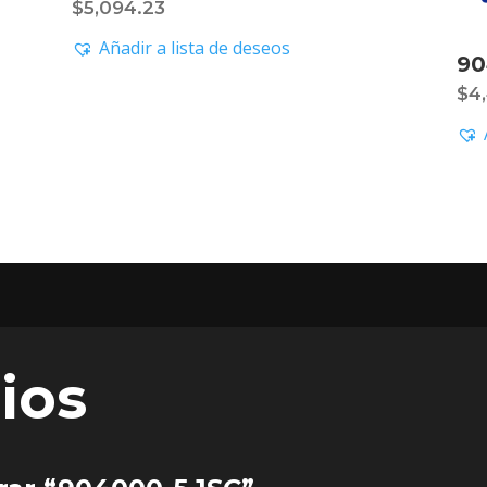
$
5,094.23
Añadir a lista de deseos
90
$
4
ios