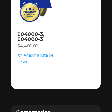
Primario
904000-3,
904000-3
$
4,401.01
Añadir a lista de
deseos