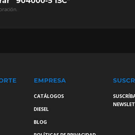
rar “904000-5 1SC”
oración.
ORTE
EMPRESA
SUSCR
CATÁLOGOS
SUSCRÍB
NEWSLET
DIESEL
BLOG
POLÍTICAS DE PRIVACIDAD