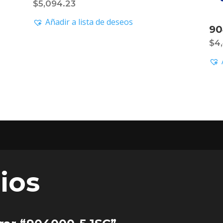
$
5,094.23
Añadir a lista de deseos
90
$
4
ios