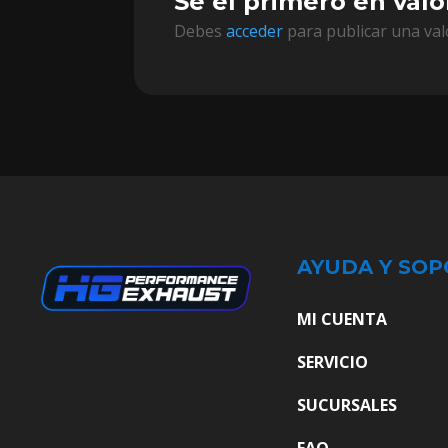
Sé el primero en valo
Debes
acceder
para publicar una val
AYUDA Y SOP
MI CUENTA
SERVICIO
SUCURSALES
FAQ