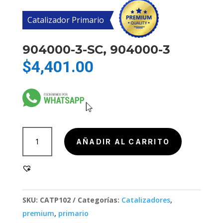
Catalizador Primario
904000-3-SC, 904000-3
$
4,401.00
904000-
AÑADIR AL CARRITO
3-
SC,
904000-
3
cantidad
SKU:
CATP102
Categorías:
Catalizadores
,
premium
,
primario