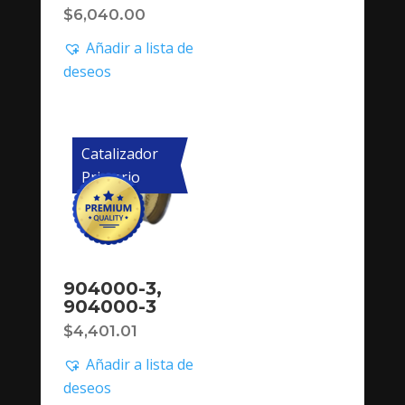
$
6,040.00
Añadir a lista de
deseos
Catalizador
Primario
904000-3,
904000-3
$
4,401.01
Añadir a lista de
deseos