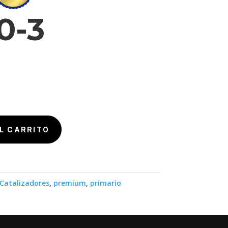
0-3
L CARRITO
Catalizadores
,
premium
,
primario