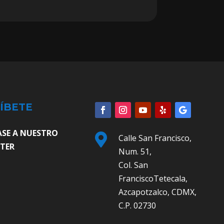
ÍBETE
ASE A NUESTRO

Calle San Francisco,
TER
Num. 51,
Col. San
FranciscoTetecala,
Azcapotzalco, CDMX,
C.P. 02730