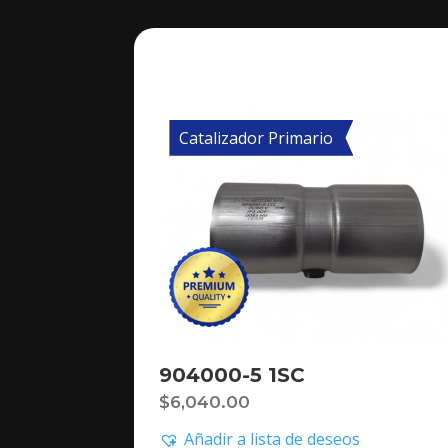
Catalizador Primario
904000-5 1SC
$
6,040.00
Añadir a lista de deseos