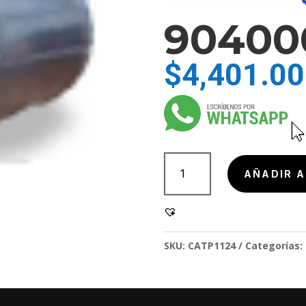
90400
$
4,401.00
904000-
3
AÑADIR A
cantidad
SKU:
CATP1124
Categorías: