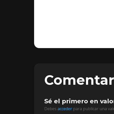
Comentar
Sé el primero en val
Debes
acceder
para publicar una val