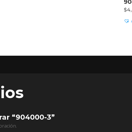
90
$
4
ios
orar “904000-3”
oración.