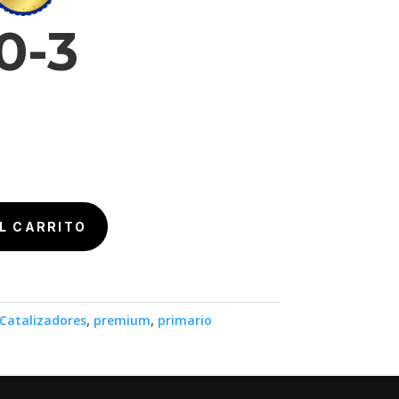
0-3
L CARRITO
Catalizadores
,
premium
,
primario