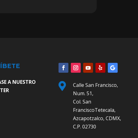
ÍBETE
ASE A NUESTRO

Calle San Francisco,
TER
Num. 51,
Col. San
FranciscoTetecala,
Azcapotzalco, CDMX,
C.P. 02730