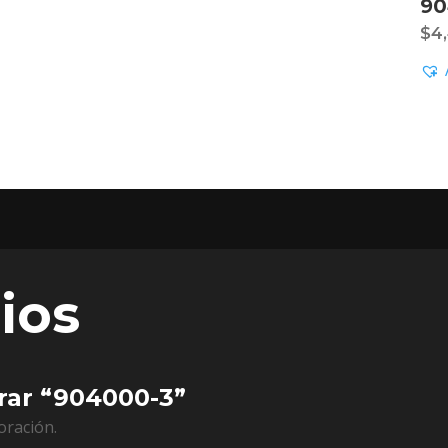
90
$
4
ios
orar “904000-3”
oración.