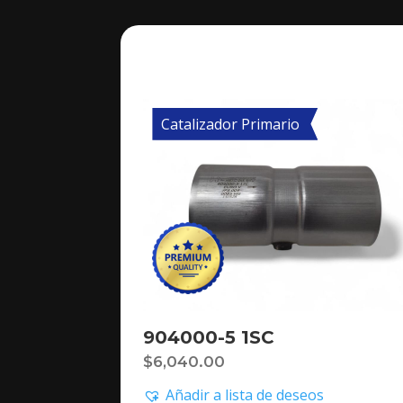
Catalizador Primario
904000-5 1SC
$
6,040.00
Añadir a lista de deseos