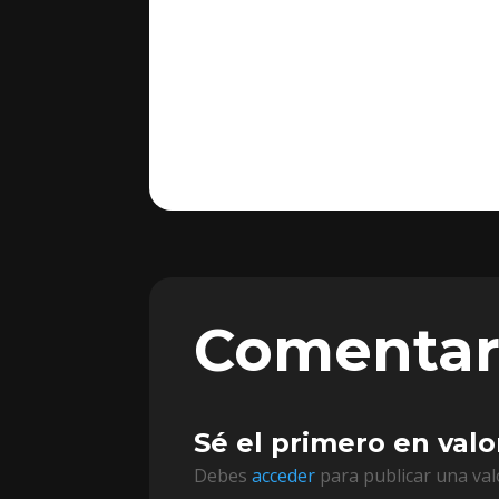
Comentar
Sé el primero en val
Debes
acceder
para publicar una val