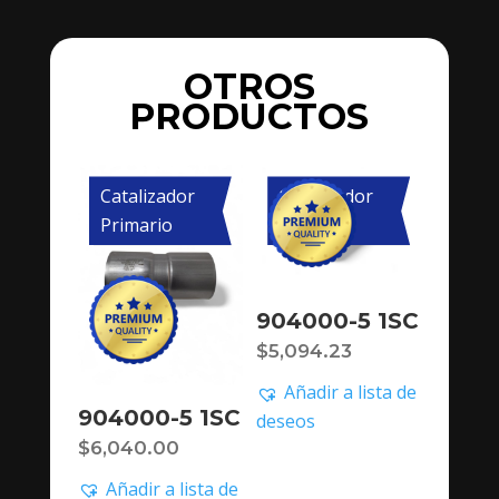
OTROS
PRODUCTOS
Catalizador
Catalizador
Primario
Primario
904000-5 1SC
$
5,094.23
Añadir a lista de
904000-5 1SC
deseos
$
6,040.00
Añadir a lista de