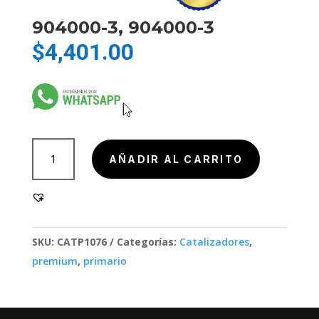
904000-3, 904000-3
$
4,401.00
904000-
AÑADIR AL CARRITO
3,
904000-
3
cantidad
SKU:
CATP1076
Categorías:
Catalizadores
,
premium
,
primario