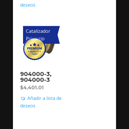
deseos
Catalizador
Primario
904000-3,
904000-3
$
4,401.01
Añadir a lista de
deseos