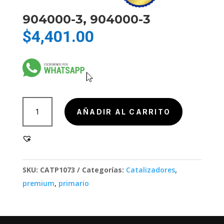
904000-3, 904000-3
$
4,401.00
904000-
AÑADIR AL CARRITO
3,
904000-
3
cantidad
SKU:
CATP1073
Categorías:
Catalizadores
,
premium
,
primario