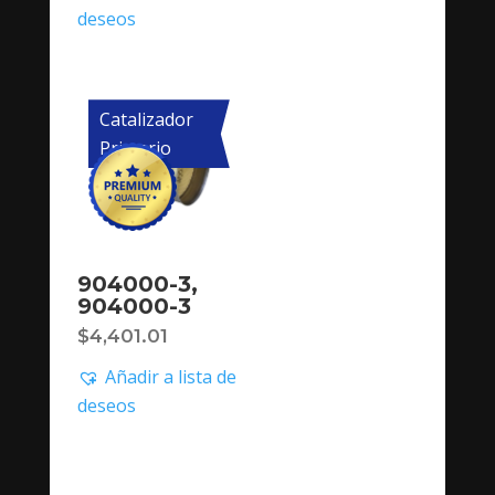
deseos
Catalizador
Primario
904000-3,
904000-3
$
4,401.01
Añadir a lista de
deseos