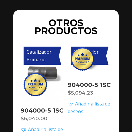
OTROS
PRODUCTOS
Catalizador
Catalizador
Primario
Primario
904000-5 1SC
$
5,094.23
Añadir a lista de
904000-5 1SC
deseos
$
6,040.00
Añadir a lista de