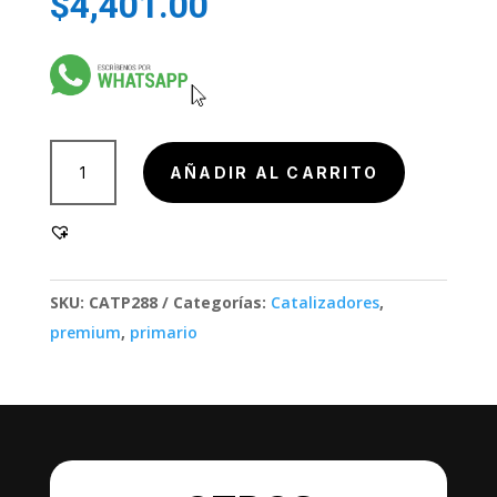
$
4,401.00
904000-
AÑADIR AL CARRITO
3,
904000-
3
cantidad
SKU:
CATP288
Categorías:
Catalizadores
,
premium
,
primario