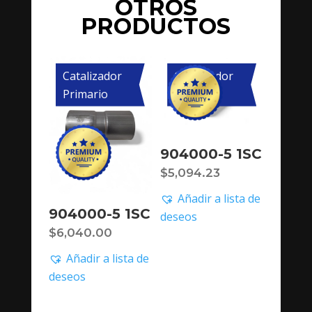
OTROS
PRODUCTOS
Catalizador
Catalizador
Primario
Primario
904000-5 1SC
$
5,094.23
Añadir a lista de
904000-5 1SC
deseos
$
6,040.00
Añadir a lista de
deseos