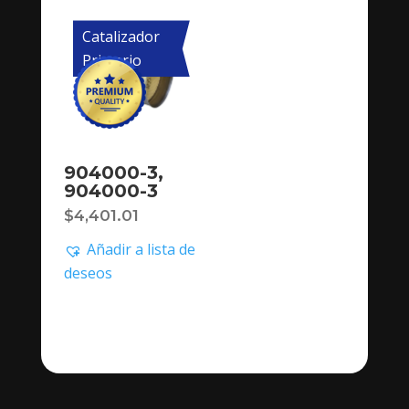
Catalizador
Primario
904000-3,
904000-3
$
4,401.01
Añadir a lista de
deseos