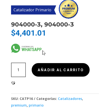
Catalizador Primario
904000-3, 904000-3
$
4,401.01
904000-
AÑADIR AL CARRITO
3,
904000-
3
cantidad
SKU:
CATP16
Categorías:
Catalizadores
,
premium
,
primario