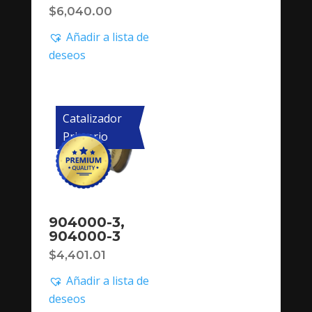
$
6,040.00
Añadir a lista de
deseos
Catalizador
Primario
904000-3,
904000-3
$
4,401.01
Añadir a lista de
deseos