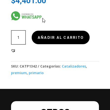
$
4,401.00
904000-
AÑADIR AL CARRITO
3,
90400-
3
cantidad
SKU:
CATP1342
Categorías:
Catalizadores
,
premium
,
primario