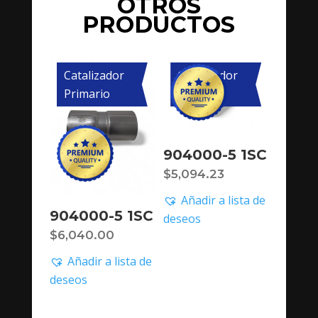
OTROS
PRODUCTOS
Catalizador
Catalizador
Primario
Primario
904000-5 1SC
$
5,094.23
Añadir a lista de
904000-5 1SC
deseos
$
6,040.00
Añadir a lista de
deseos