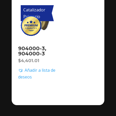
Catalizador
Primario
904000-3,
904000-3
$
4,401.01
Añadir a lista de
deseos