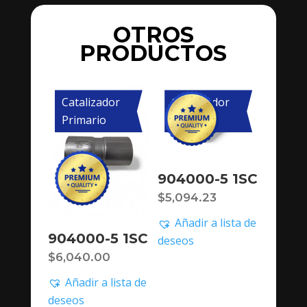
OTROS
PRODUCTOS
Catalizador
Catalizador
Primario
Primario
904000-5 1SC
$
5,094.23
Añadir a lista de
904000-5 1SC
deseos
$
6,040.00
Añadir a lista de
deseos