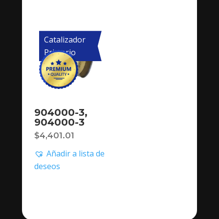
Catalizador
Primario
904000-3,
904000-3
$
4,401.01
Añadir a lista de
deseos