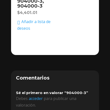
904000-3,
904000-3
$
4,401.01
Añadir a lista de
deseos
Comentarios
Sé el primero en valorar “904000-3”
Debes
acceder
para publicar una
valoración.