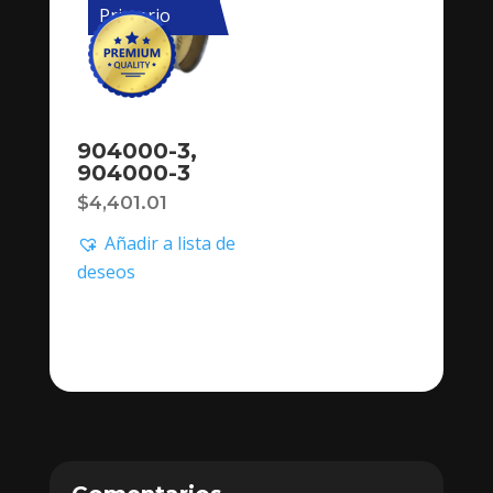
Primario
904000-3,
904000-3
$
4,401.01
Añadir a lista de
deseos