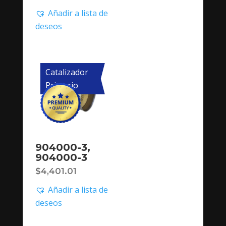
Añadir a lista de
deseos
Catalizador
Primario
904000-3,
904000-3
$
4,401.01
Añadir a lista de
deseos