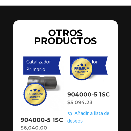
OTROS
PRODUCTOS
Catalizador
Catalizador
Primario
Primario
904000-5 1SC
$
5,094.23
Añadir a lista de
904000-5 1SC
deseos
$
6,040.00