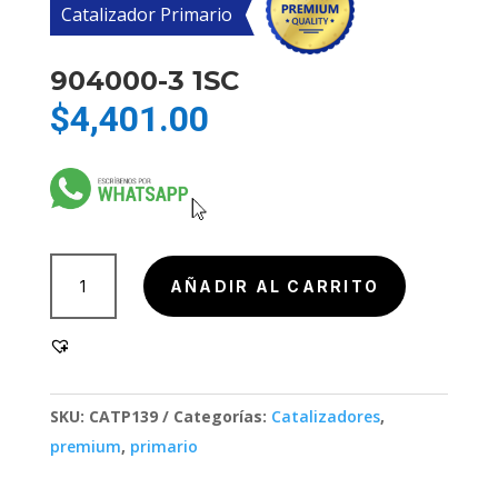
Catalizador Primario
904000-3 1SC
$
4,401.00
904000-
AÑADIR AL CARRITO
3
1SC
cantidad
SKU:
CATP139
Categorías:
Catalizadores
,
premium
,
primario