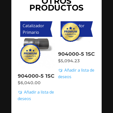
OTROS
PRODUCTOS
Catalizador
Catalizador
Primario
Primario
904000-5 1SC
$
5,094.23
Añadir a lista de
904000-5 1SC
deseos
$
6,040.00
Añadir a lista de
deseos