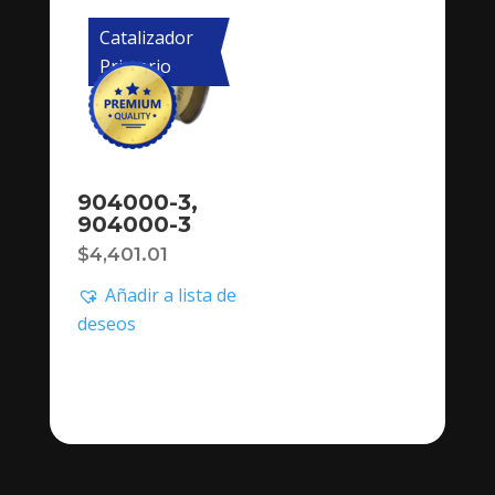
Catalizador
Primario
904000-3,
904000-3
$
4,401.01
Añadir a lista de
deseos