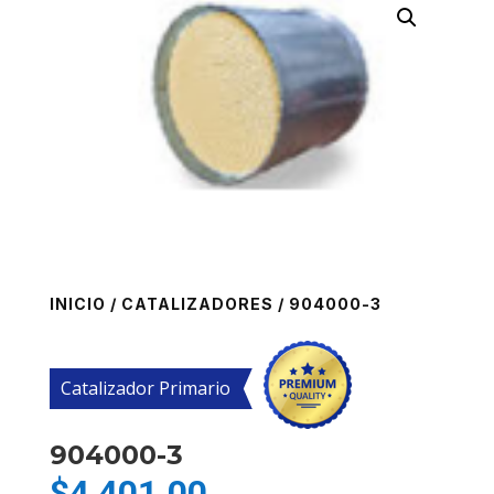
INICIO
/
CATALIZADORES
/ 904000-3
Catalizador Primario
904000-3
$
4,401.00