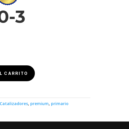
0-3
L CARRITO
Catalizadores
,
premium
,
primario