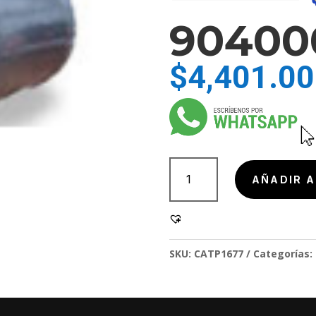
90400
$
4,401.00
904000-
3
AÑADIR A
cantidad
SKU:
CATP1677
Categorías: