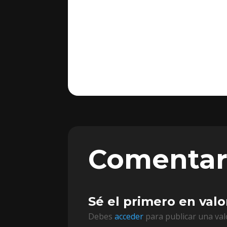
Comentar
Sé el primero en val
Debes
acceder
para publicar una val