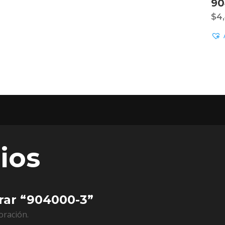
90
$
4
ios
orar “904000-3”
oración.