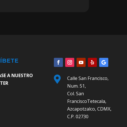
ÍBETE
ASE A NUESTRO

Calle San Francisco,
TER
Num. 51,
Col. San
FranciscoTetecala,
Azcapotzalco, CDMX,
C.P. 02730