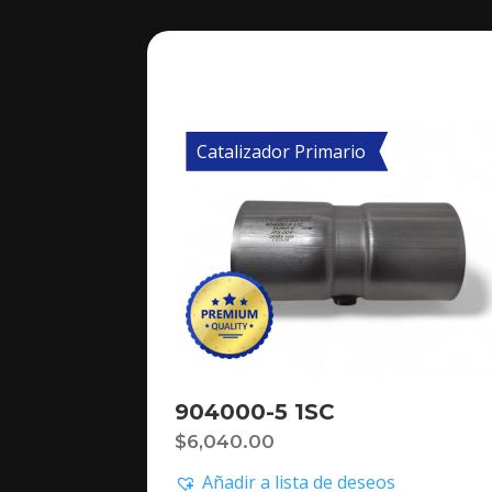
Catalizador Primario
904000-5 1SC
$
6,040.00
Añadir a lista de deseos