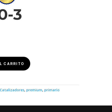
0-3
L CARRITO
Catalizadores
,
premium
,
primario