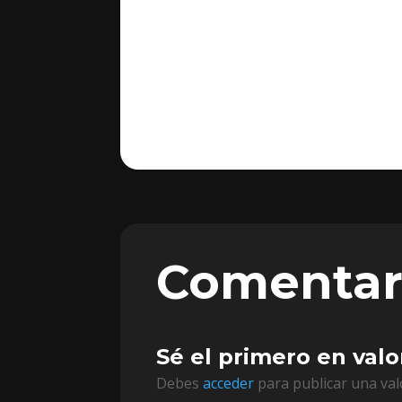
Comentar
Sé el primero en val
Debes
acceder
para publicar una val