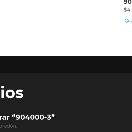
90
$
4
ios
orar “904000-3”
oración.