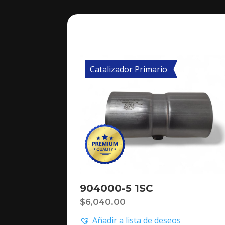
Catalizador Primario
904000-5 1SC
$
6,040.00
Añadir a lista de deseos