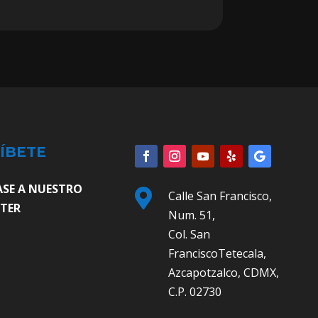
ÍBETE
ASE A NUESTRO

Calle San Francisco,
TER
Num. 51,
Col. San
FranciscoTetecala,
Azcapotzalco, CDMX,
C.P. 02730