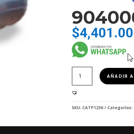
90400
$
4,401.00
904000-
3
AÑADIR A
cantidad
SKU:
CATP1236
Categorías: