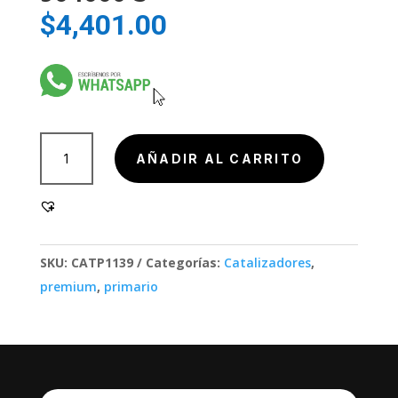
$
4,401.00
904000-
AÑADIR AL CARRITO
3
cantidad
SKU:
CATP1139
Categorías:
Catalizadores
,
premium
,
primario