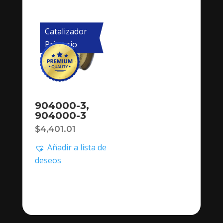
Catalizador
Primario
904000-3,
904000-3
$
4,401.01
Añadir a lista de
deseos