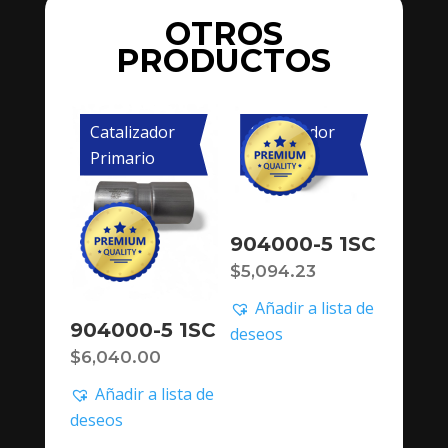
OTROS
PRODUCTOS
Catalizador
Catalizador
Primario
Primario
904000-5 1SC
$
5,094.23
Añadir a lista de
904000-5 1SC
deseos
$
6,040.00
Añadir a lista de
deseos