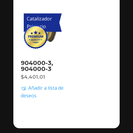
Catalizador
Primario
904000-3,
904000-3
$
4,401.01
Añadir a lista de
deseos