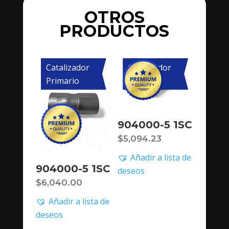
OTROS
PRODUCTOS
Catalizador
Catalizador
Primario
Primario
904000-5 1SC
$
5,094.23
Añadir a lista de
904000-5 1SC
deseos
$
6,040.00
Añadir a lista de
deseos