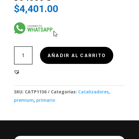
$
4,401.00
904000-
AÑADIR AL CARRITO
3
cantidad
SKU:
CATP1136
Categorías:
Catalizadores
,
premium
,
primario