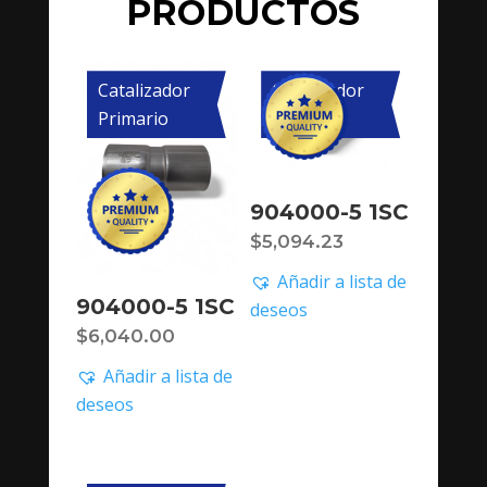
PRODUCTOS
Catalizador
Catalizador
Primario
Primario
904000-5 1SC
$
5,094.23
Añadir a lista de
904000-5 1SC
deseos
$
6,040.00
Añadir a lista de
deseos