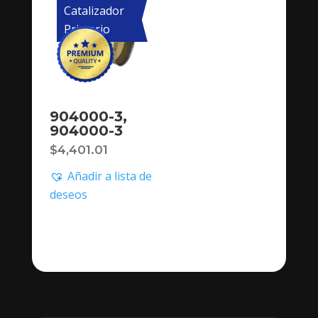
Catalizador
Primario
904000-3,
904000-3
$
4,401.01
Añadir a lista de
deseos