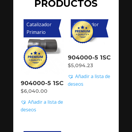
PRODUCTOS
Catalizador
Catalizador
Primario
Primario
904000-5 1SC
$
5,094.23
Añadir a lista de
904000-5 1SC
deseos
$
6,040.00
Añadir a lista de
deseos