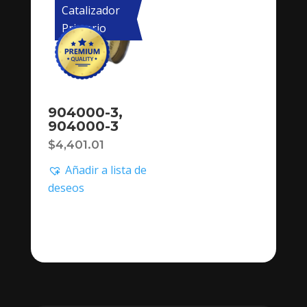
Catalizador
Primario
904000-3,
904000-3
$
4,401.01
Añadir a lista de
deseos