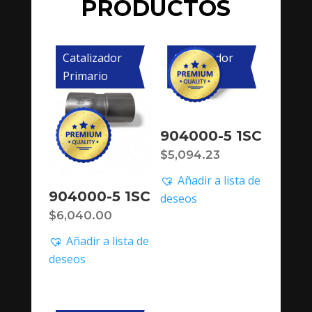
PRODUCTOS
Catalizador
Catalizador
Primario
Primario
904000-5 1SC
$
5,094.23
Añadir a lista de
904000-5 1SC
deseos
$
6,040.00
Añadir a lista de
deseos