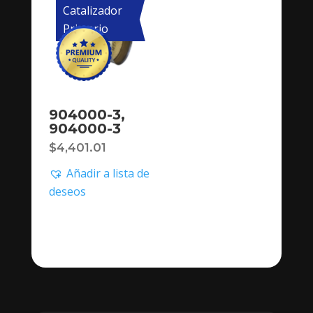
Catalizador
Primario
904000-3,
904000-3
$
4,401.01
Añadir a lista de
deseos