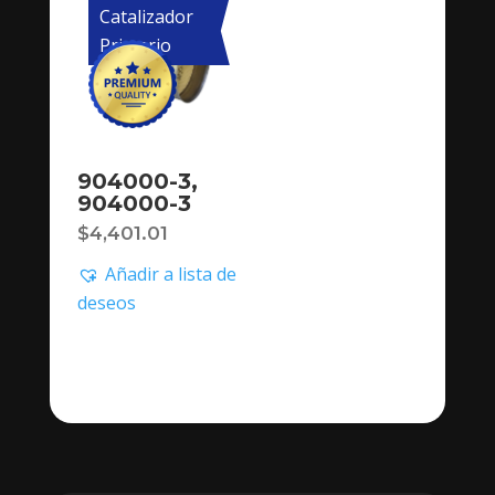
Catalizador
Primario
904000-3,
904000-3
$
4,401.01
Añadir a lista de
deseos