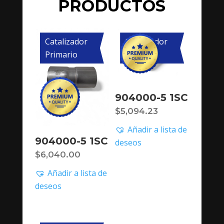
PRODUCTOS
Catalizador
Catalizador
Primario
Primario
904000-5 1SC
$
5,094.23
Añadir a lista de
904000-5 1SC
deseos
$
6,040.00
Añadir a lista de
deseos