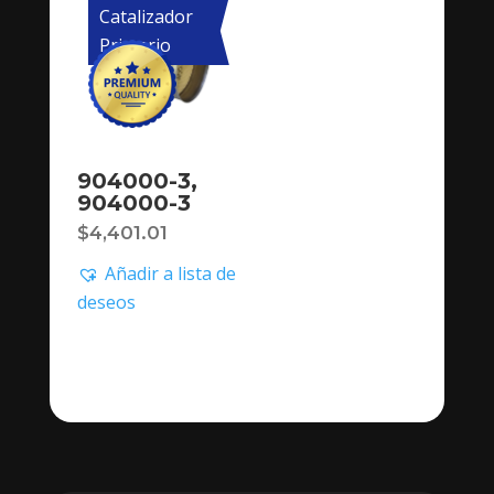
Catalizador
Primario
904000-3,
904000-3
$
4,401.01
Añadir a lista de
deseos