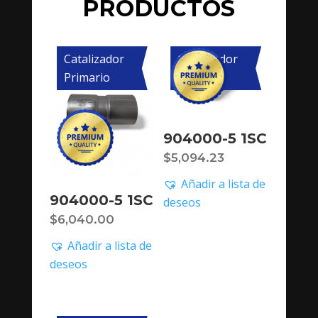
PRODUCTOS
Catalizador
Catalizador
Primario
Primario
904000-5 1SC
$
5,094.23
Añadir a lista de
904000-5 1SC
deseos
$
6,040.00
Añadir a lista de
deseos