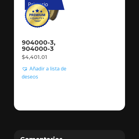
Primario
904000-3,
904000-3
$
4,401.01
Añadir a lista de
deseos