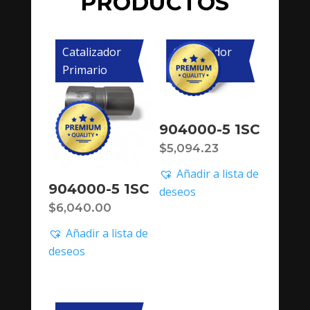
PRODUCTOS
Catalizador
Catalizador
Primario
Primario
904000-5 1SC
$
5,094.23
Añadir a lista de
904000-5 1SC
deseos
$
6,040.00
Añadir a lista de
deseos