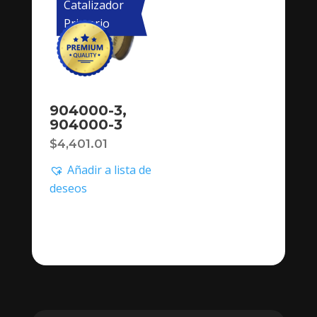
Catalizador
Primario
904000-3,
904000-3
$
4,401.01
Añadir a lista de
deseos