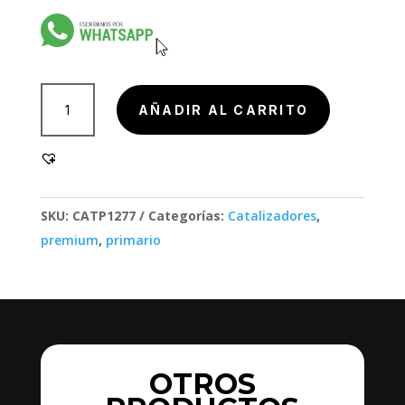
904000-
AÑADIR AL CARRITO
1,
904000-
1
cantidad
SKU:
CATP1277
Categorías:
Catalizadores
,
premium
,
primario
OTROS