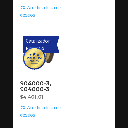
Añadir a lista de
deseos
Catalizador
Primario
904000-3,
904000-3
$
4,401.01
Añadir a lista de
deseos