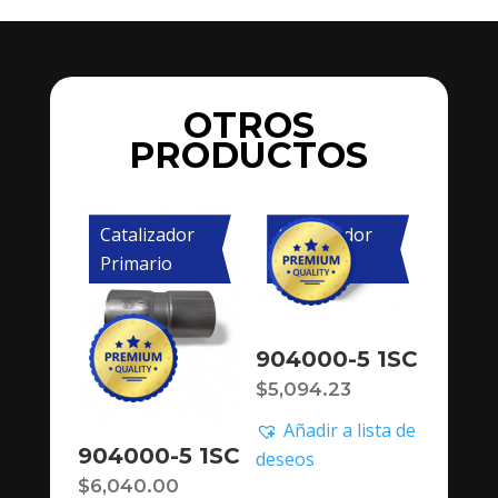
OTROS
PRODUCTOS
Catalizador
Catalizador
Primario
Primario
904000-5 1SC
$
5,094.23
Añadir a lista de
904000-5 1SC
deseos
$
6,040.00