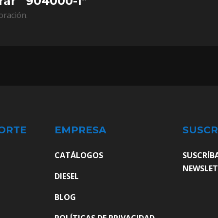
rar “904000-1”
oración.
ORTE
EMPRESA
SUSCR
CATÁLOGOS
SUSCRÍB
NEWSLET
DIESEL
BLOG
POLÍTICAS DE PRIVACIDAD