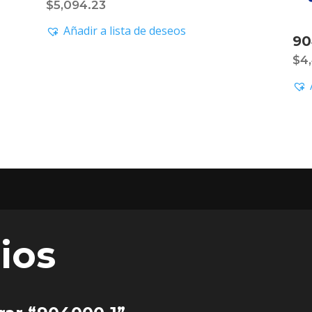
$
5,094.23
Añadir a lista de deseos
90
$
4
ios