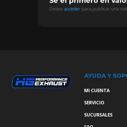
Sé el primero en valo
Debes
acceder
para publicar una val
AYUDA Y SOP
MI CUENTA
SERVICIO
SUCURSALES
FAQ