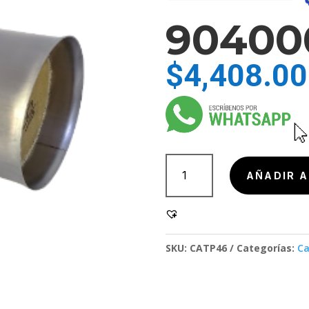
90400
$
4,408.00
904000-
1
AÑADIR A
cantidad
SKU:
CATP46
Categorías:
Ca